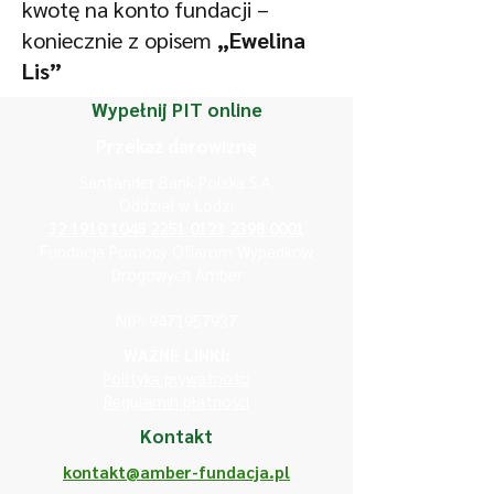
kwotę na konto fundacji –
koniecznie z opisem
„Ewelina
Lis”
Wypełnij PIT online
Przekaż darowiznę
Santander Bank Polska S.A.
Oddział w Łodzi
32 1910 1048 2251
0123 2398 0001
Fundacja Pomocy Ofiarom Wypadków
Drogowych Amber
NIP:
9471957937
WAŻNE LINKI:
Polityka prywatności
Regulamin płatności
Kontakt
kontakt@amber-fundacja.pl