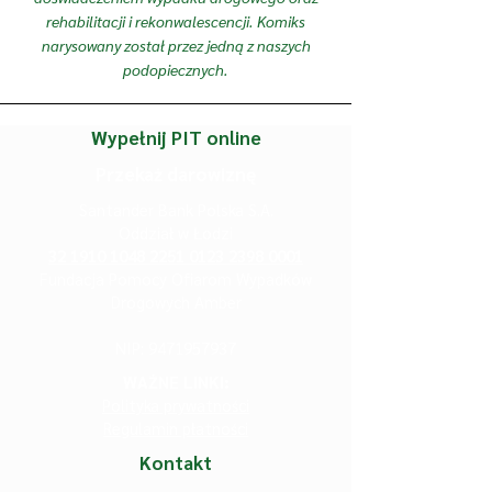
rehabilitacji i rekonwalescencji. Komiks
narysowany został przez jedną z naszych
podopiecznych.
Wypełnij PIT online
Przekaż darowiznę
Santander Bank Polska S.A.
Oddział w Łodzi
32 1910 1048 2251
0123 2398 0001
Fundacja Pomocy Ofiarom Wypadków
Drogowych Amber
NIP:
9471957937
WAŻNE LINKI:
Polityka prywatności
Regulamin płatności
Kontakt