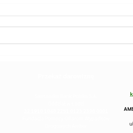
6.2026 | nowelizacja
5.20
Prawa o ruchu
Piet
drogowym
Przekaż darowiznę
k
Santander Bank Polska S.A.
Oddział w Łodzi
AMB
32 1910 1048 2251 0123 2398 0001
Fundacja Pomocy Ofiarom Wypadków
u
Drogowych Amber