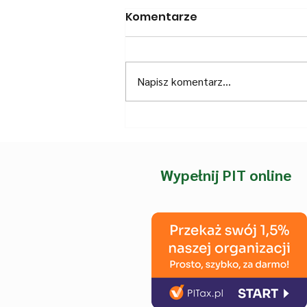
Komentarze
Napisz komentarz...
7.2026 | Podziękowanie
dla bliskich Profesora
Marcina Kozakiewicza
Wypełnij PIT online