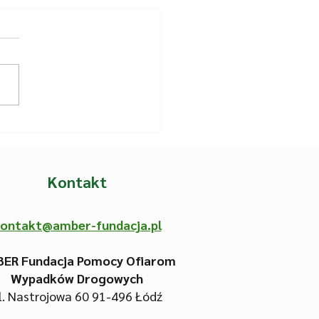
26 | Parawan dla OSP
rusy
Kontakt
ontakt@amber-fundacja.pl
ER Fundacja Pomocy Ofiarom
Wypadków Drogowych
l. Nastrojowa 60
91-496 Łódź